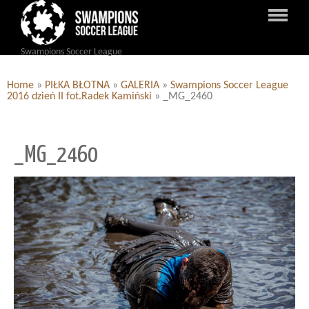
Swampions Soccer League
Home
»
PIŁKA BŁOTNA
»
GALERIA
»
Swampions Soccer League
2016 dzień II fot.Radek Kamiński
»
_MG_2460
_MG_2460