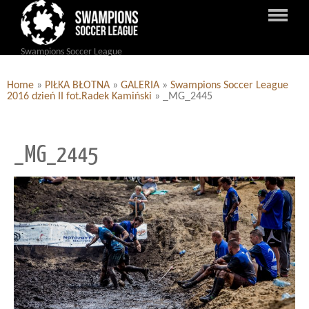
Swampions Soccer League
Home
»
PIŁKA BŁOTNA
»
GALERIA
»
Swampions Soccer League
2016 dzień II fot.Radek Kamiński
»
_MG_2445
_MG_2445