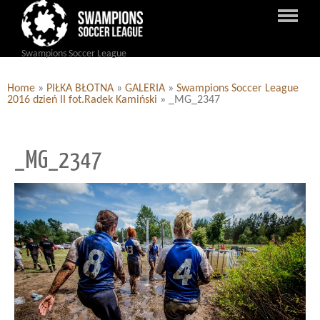
Swampions Soccer League
Home
»
PIŁKA BŁOTNA
»
GALERIA
»
Swampions Soccer League
2016 dzień II fot.Radek Kamiński
»
_MG_2347
_MG_2347