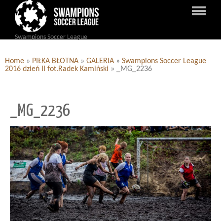
Swampions Soccer League
Home
»
PIŁKA BŁOTNA
»
GALERIA
»
Swampions Soccer League
2016 dzień II fot.Radek Kamiński
»
_MG_2236
_MG_2236