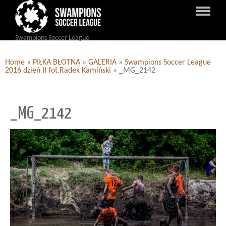
Swampions Soccer League
Home
»
PIŁKA BŁOTNA
»
GALERIA
»
Swampions Soccer League
2016 dzień II fot.Radek Kamiński
»
_MG_2142
_MG_2142