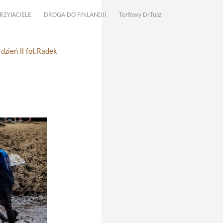
RZYJACIELE
DROGA DO FINLANDII
Torfowy DrTusz
zień II fot.Radek