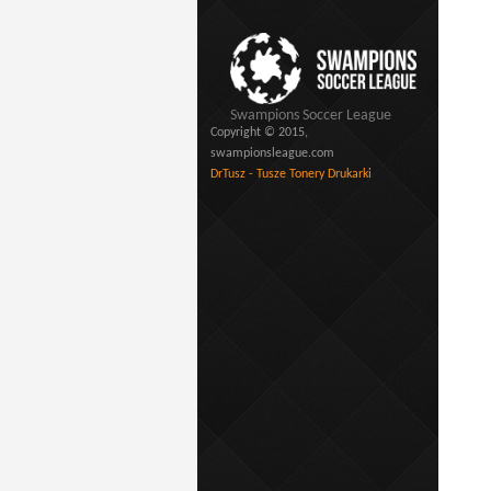
Swampions Soccer League
Copyright © 2015,
swampionsleague.com
DrTusz - Tusze Tonery Drukarki