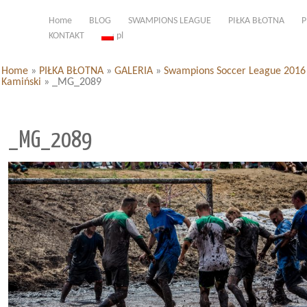
Home
BLOG
SWAMPIONS LEAGUE
PIŁKA BŁOTNA
P
KONTAKT
pl
Home
»
PIŁKA BŁOTNA
»
GALERIA
»
Swampions Soccer League 2016 d
Kamiński
»
_MG_2089
_MG_2089