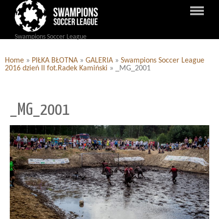
Swampions Soccer League
Home
»
PIŁKA BŁOTNA
»
GALERIA
»
Swampions Soccer League
2016 dzień II fot.Radek Kamiński
»
_MG_2001
_MG_2001