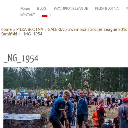
Home
BLOG
SWAMPIONS LEAGUE
PIŁKA BŁOTNA
P
KONTAKT
pl
Home
»
PIŁKA BŁOTNA
»
GALERIA
»
Swampions Soccer League 2016 d
Kamiński
»
_MG_1954
_MG_1954