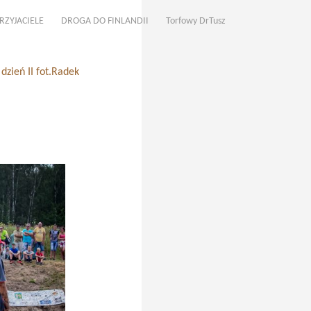
RZYJACIELE
DROGA DO FINLANDII
Torfowy DrTusz
zień II fot.Radek