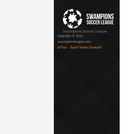
Swampions Soccer League
Copyright © 2015,
swampionsleague.com
DrTusz - Tusze Tonery Drukarki