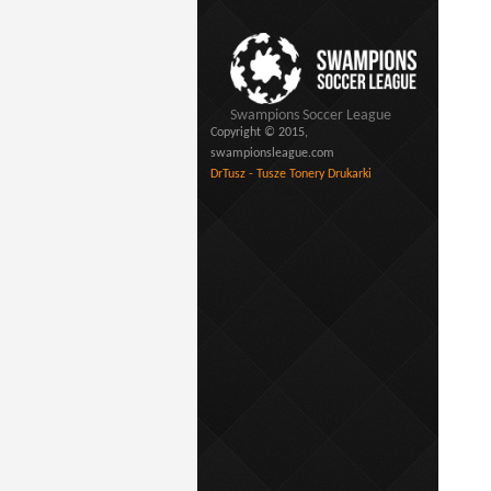
Swampions Soccer League
Copyright © 2015,
swampionsleague.com
DrTusz - Tusze Tonery Drukarki