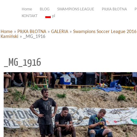
Home
BLOG
SWAMPIONS LEAGUE
PIŁKA BŁOTNA
P
KONTAKT
pl
Home
»
PIŁKA BŁOTNA
»
GALERIA
»
Swampions Soccer League 2016 d
Kamiński
»
_MG_1916
_MG_1916