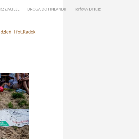
RZYJACIELE
DROGA DO FINLANDII
Torfowy DrTusz
zień II fot.Radek