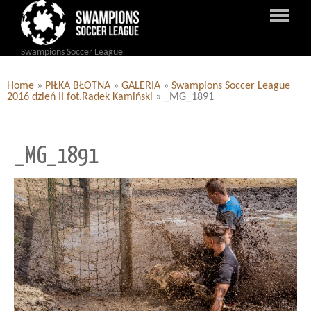
Swampions Soccer League
Home
»
PIŁKA BŁOTNA
»
GALERIA
»
Swampions Soccer League
2016 dzień II fot.Radek Kamiński
»
_MG_1891
_MG_1891