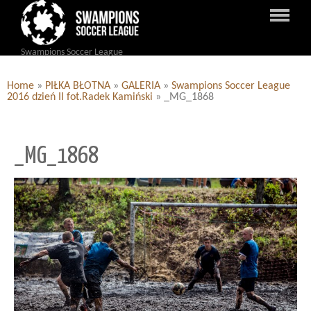
Swampions Soccer League
Home
»
PIŁKA BŁOTNA
»
GALERIA
»
Swampions Soccer League
2016 dzień II fot.Radek Kamiński
»
_MG_1868
_MG_1868