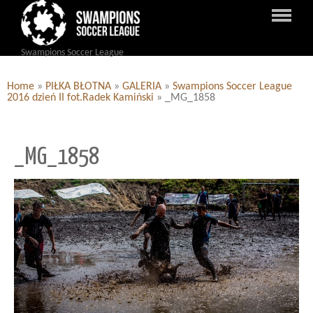
Swampions Soccer League
Home
»
PIŁKA BŁOTNA
»
GALERIA
»
Swampions Soccer League
2016 dzień II fot.Radek Kamiński
»
_MG_1858
_MG_1858