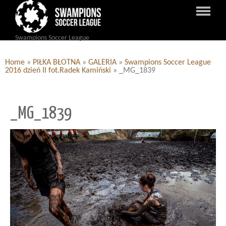
Swampions Soccer League
Home
»
PIŁKA BŁOTNA
»
GALERIA
»
Swampions Soccer League
2016 dzień II fot.Radek Kamiński
»
_MG_1839
_MG_1839