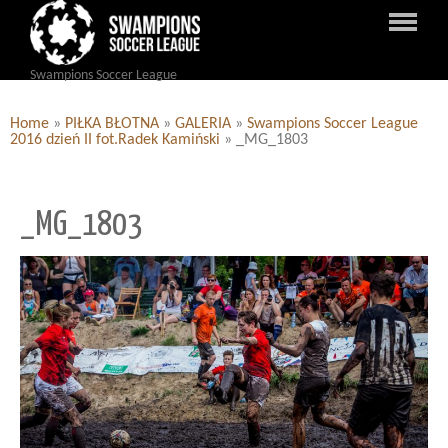
Swampions Soccer League
Home
»
PIŁKA BŁOTNA
»
GALERIA
»
Swampions Soccer League
2016 dzień II fot.Radek Kamiński
»
_MG_1803
_MG_1803