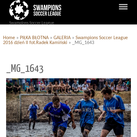
Swampions Soccer League
Home
»
PIŁKA BŁOTNA
»
GALERIA
»
Swampions Soccer League
2016 dzień II fot.Radek Kamiński
»
_MG_1643
_MG_1643