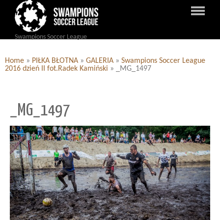
Swampions Soccer League
Home
»
PIŁKA BŁOTNA
»
GALERIA
»
Swampions Soccer League
2016 dzień II fot.Radek Kamiński
»
_MG_1497
_MG_1497