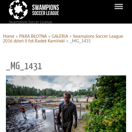
Swampions Soccer League
Home
»
PIŁKA BŁOTNA
»
GALERIA
»
Swampions Soccer League
2016 dzień II fot.Radek Kamiński
»
_MG_1431
_MG_1431