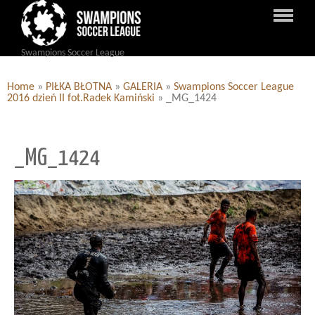
Swampions Soccer League
Home
»
PIŁKA BŁOTNA
»
GALERIA
»
Swampions Soccer League
2016 dzień II fot.Radek Kamiński
»
_MG_1424
_MG_1424