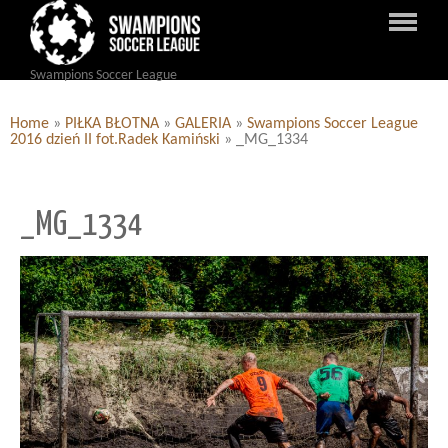
Swampions Soccer League
Home
»
PIŁKA BŁOTNA
»
GALERIA
»
Swampions Soccer League
2016 dzień II fot.Radek Kamiński
»
_MG_1334
_MG_1334