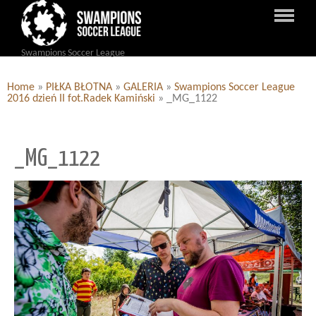
Swampions Soccer League
Home
»
PIŁKA BŁOTNA
»
GALERIA
»
Swampions Soccer League
2016 dzień II fot.Radek Kamiński
»
_MG_1122
_MG_1122