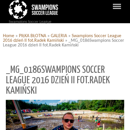
Swampions Soccer League
Home
»
PIŁKA BŁOTNA
»
GALERIA
»
Swampions Soccer League
2016 dzień II fot.Radek Kamiński
»
_MG_0186Swampions Soccer
League 2016 dzień II fot.Radek Kamiński
_MG_0186SWAMPIONS SOCCER
LEAGUE 2016 DZIEŃ II FOT.RADEK
KAMIŃSKI