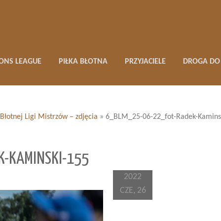
ONS LEAGUE
PIŁKA BŁOTNA
PRZYJACIELE
DROGA DO 
Błotnej Ligi Mistrzów – zdjęcia
»
6_BLM_25-06-22_fot-Radek-Kamins
K-KAMINSKI-155
2022
CZE, 26