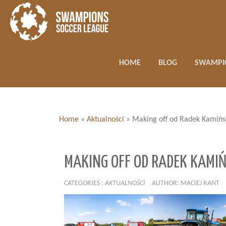
HOME
BLOG
SWAMPI
Home
»
Aktualności
»
Making off od Radek Kamińs
MAKING OFF OD RADEK KAMIŃ
CATEGORIES :
AKTUALNOŚCI
AUTHOR: MACIEJ RANT