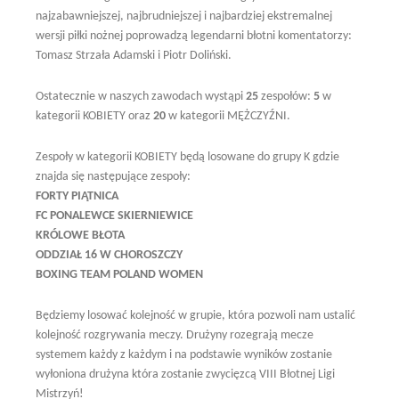
najzabawniejszej, najbrudniejszej i najbardziej ekstremalnej
wersji piłki nożnej poprowadzą legendarni błotni komentatorzy:
Tomasz Strzała Adamski i Piotr Doliński.
Ostatecznie w naszych zawodach wystąpi
25
zespołów:
5
w
kategorii KOBIETY oraz
20
w kategorii MĘŻCZYŹNI.
Zespoły w kategorii KOBIETY będą losowane do grupy K gdzie
znajda się następujące zespoły:
FORTY PIĄTNICA
FC PONALEWCE SKIERNIEWICE
KRÓLOWE BŁOTA
ODDZIAŁ 16 W CHOROSZCZY
BOXING TEAM POLAND WOMEN
Będziemy losować kolejność w grupie, która pozwoli nam ustalić
kolejność rozgrywania meczy. Drużyny rozegrają mecze
systemem każdy z każdym i na podstawie wyników zostanie
wyłoniona drużyna która zostanie zwycięzcą VIII Błotnej Ligi
Mistrzyń!