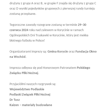
drużyny z grupy A oraz B, w grupie F znajda się drużyny z grupy C
oraz D wyniki pojedynków grupowych z pierwszej rundy turnieju
zostaną przepisane.
Tegoroczne zawody rozegrane zostaną w terminie
29–30
czerwca 2024
roku nad zalewem w Korycinie w ramach
Ogólnopolskich Dni Truskawki w Korycinie, który jest mekka
błotnego futbolu w Polsce!
Organizatorami imprezy są:
Gmina Korycin
oraz
Fundacja Okno
na Wschód
.
Impreza odbywa się pod Honorowym Patronatem
Polskiego
Związku Piłki Nożnej
.
Przyjaciółmi naszych rozgrywek są:
Województwo Podlaskie
Podlaski Związek Piłki Nożnej
Dr Tusz
Kaizen – materiały budowlane