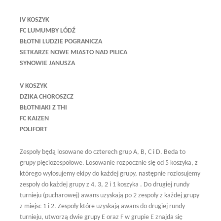
IV KOSZYK
FC LUMUMBY LÓDŹ
BŁOTNI LUDZIE POGRANICZA
SETKARZE NOWE MIASTO NAD PILICA
SYNOWIE JANUSZA
V KOSZYK
DZIKA CHOROSZCZ
BŁOTNIAKI Z THI
FC KAIZEN
POLIFORT
Zespoły będą losowane do czterech grup A, B, C i D. Beda to
grupy pięciozespołowe. Losowanie rozpocznie się od 5 koszyka, z
którego wylosujemy ekipy do każdej grupy, następnie rozlosujemy
zespoły do każdej grupy z 4, 3, 2 i 1 koszyka . Do drugiej rundy
turnieju (pucharowej) awans uzyskają po 2 zespoły z każdej grupy
z miejsc 1 i 2. Zespoły które uzyskają awans do drugiej rundy
turnieju, utworzą dwie grupy E oraz F w grupie E znajda się