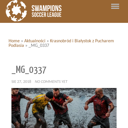
Home
»
Aktualności
»
Krasnobród i Białystok z Pucharem
Podlasia
»
_MG_0337
_MG_0337
SIE 27, 2018
NO COMMENTS YET