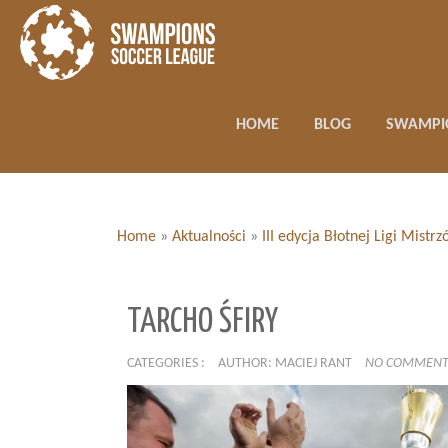
HOME
BLOG
SWAMPI
Home
»
Aktualności
»
III edycja Błotnej Ligi Mistr
TARCHO ŚFIRY
CATEGORIES :
AUTHOR: MACIEJ RANT
NO COMMENT