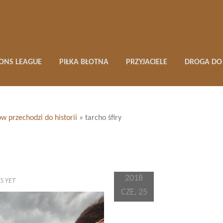
ONS LEAGUE
PIŁKA BŁOTNA
PRZYJACIELE
DROGA DO 
zów przechodzi do historii
»
tarcho śfiry
2018
S YET
CZE, 25