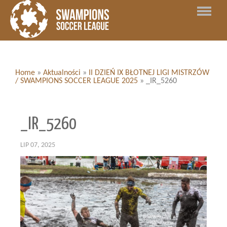
Home
»
Aktualności
»
II DZIEŃ IX BŁOTNEJ LIGI MISTRZÓW
/ SWAMPIONS SOCCER LEAGUE 2025
»
_IR_5260
_IR_5260
LIP 07, 2025