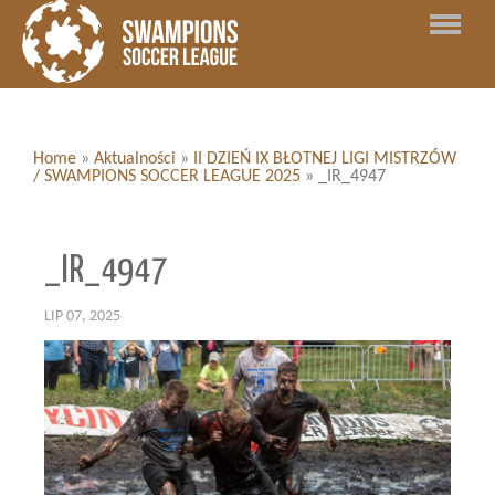
Home
»
Aktualności
»
II DZIEŃ IX BŁOTNEJ LIGI MISTRZÓW
/ SWAMPIONS SOCCER LEAGUE 2025
»
_IR_4947
_IR_4947
LIP 07, 2025