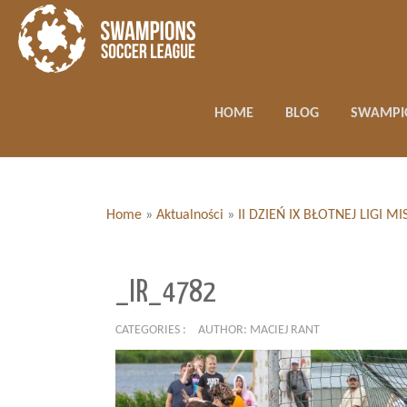
HOME
BLOG
SWAMPI
Home
»
Aktualności
»
II DZIEŃ IX BŁOTNEJ LIGI
_IR_4782
CATEGORIES :
AUTHOR: MACIEJ RANT