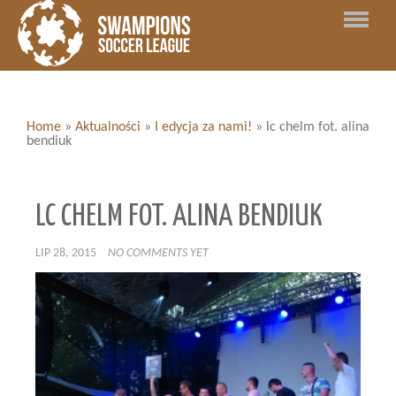
Home
»
Aktualności
»
I edycja za nami!
»
lc chelm fot. alina
bendiuk
LC CHELM FOT. ALINA BENDIUK
LIP 28, 2015
NO COMMENTS YET