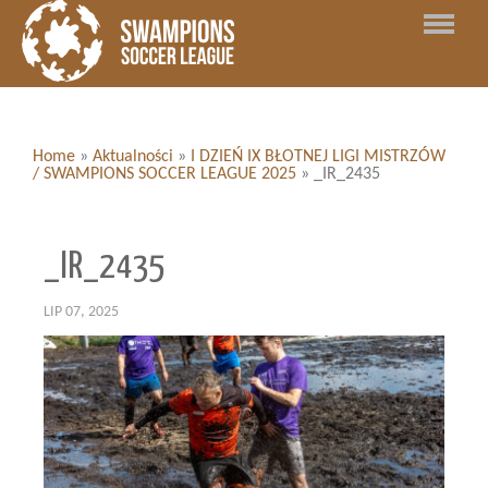
Home
»
Aktualności
»
I DZIEŃ IX BŁOTNEJ LIGI MISTRZÓW
/ SWAMPIONS SOCCER LEAGUE 2025
»
_IR_2435
_IR_2435
LIP 07, 2025