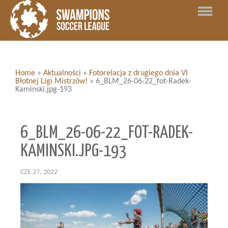
Home
»
Aktualności
»
Fotorelacja z drugiego dnia VI
Błotnej Ligi Mistrzów!
»
6_BLM_26-06-22_fot-Radek-
Kaminski.jpg-193
6_BLM_26-06-22_FOT-RADEK-
KAMINSKI.JPG-193
CZE 27, 2022