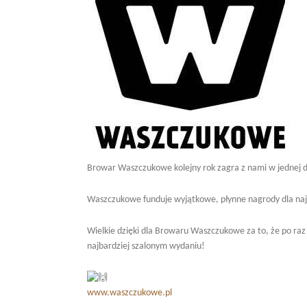
Browar Waszczukowe kolejny rok zagra z nami w jednej 
Waszczukowe funduje wyjątkowe, płynne nagrody dla najl
Wielkie dzięki dla Browaru Waszczukowe za to, że po raz 
najbardziej szalonym wydaniu!
www.waszczukowe.pl