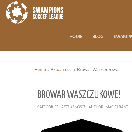
HOME
BLOG
SWAMPI
Home
»
Aktualności
»
Browar Waszczukowe!
BROWAR WASZCZUKOWE!
CATEGORIES :
AKTUALNOŚCI
AUTHOR: MACIEJ RANT