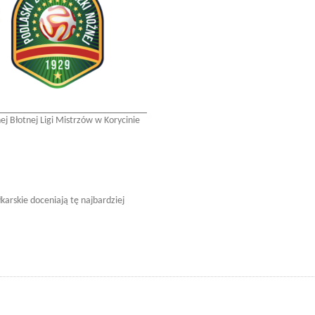
j Błotnej Ligi Mistrzów w Korycinie
karskie doceniają tę najbardziej